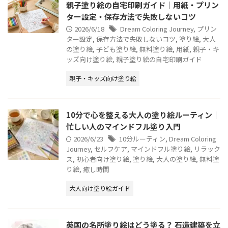
親子塗り絵の自宅印刷ガイド｜用紙・プリン
ター設定・保存方法で失敗しないコツ
2026/6/18
Dream Coloring Journey
,
プリン
ター設定
,
保存方法で失敗しないコツ
,
塗り絵
,
大人
の塗り絵
,
子ども塗り絵
,
無料塗り絵
,
用紙
,
親子・キ
ッズ向け塗り絵
,
親子塗り絵の自宅印刷ガイド
親子・キッズ向け塗り絵
10分で心を整える大人の塗り絵ルーティン｜
忙しい人のマインドフル塗り入門
2026/6/23
10分ルーティン
,
Dream Coloring
Journey
,
セルフケア
,
マインドフル塗り絵
,
リラック
ス
,
初心者向け塗り絵
,
塗り絵
,
大人の塗り絵
,
無料塗
り絵
,
癒し時間
大人向け塗り絵ガイド
英国の名所塗り絵はどう塗る？ 石造建築を立