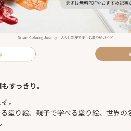
Dream Coloring Journey｜大人と親子で楽しむ塗り絵ガイド
る
頭もすっきり。
うこそ。
める塗り絵、親子で学べる塗り絵、世界の
す。