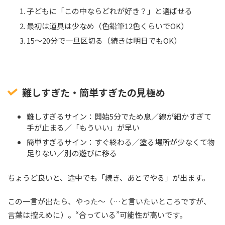
子どもに「この中ならどれが好き？」と選ばせる
最初は道具は少なめ（色鉛筆12色くらいでOK）
15〜20分で一旦区切る（続きは明日でもOK）
難しすぎた・簡単すぎたの見極め
難しすぎるサイン：開始5分でため息／線が細かすぎて
手が止まる／「もういい」が早い
簡単すぎるサイン：すぐ終わる／塗る場所が少なくて物
足りない／別の遊びに移る
ちょうど良いと、途中でも「続き、あとでやる」が出ます。
この一言が出たら、やった～（…と言いたいところですが、
言葉は控えめに）。“合っている”可能性が高いです。