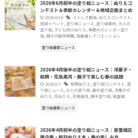
2026年6月前半の塗り絵ニュース｜ぬりえコ
ンテスト＆季節カレンダー＆地域企画まとめ
2026/6/16
ストレス解消
,
ぬりえコンテスト
,
地域イベント
,
塗り絵ニュース
,
塗り絵素材
,
大人の
塗り絵
,
子ども向けぬりえ
,
季節のカレンダー塗り
絵
,
親子の創作時間
,
高齢者レクリエーション
塗り絵最新ニュース
2026年4月後半の塗り絵ニュース｜洋菓子・
和柄・花鳥風月・親子で楽しむ春の話題
2026/5/7
和柄ぬりえ
,
塗り絵コンテスト
,
塗
り絵ニュース
,
大人の塗り絵
,
春の塗り絵
,
洋菓子の
ぬりえ
,
花ぬりえ
,
花鳥風月
,
親子塗り絵
,
首里城
塗り絵最新ニュース
2026年4月前半の塗り絵ニュース｜首里城応
援企画・新刊ぬりえ本・春の楽しみ方